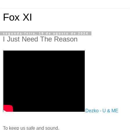
Fox XI
segunda-feira, 19 de agosto de 2024
I Just Need The Reason
Dezko - U & ME
To keep us safe and sound.