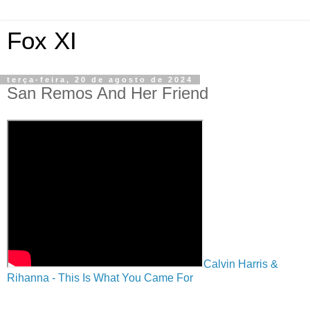
Fox XI
terça-feira, 20 de agosto de 2024
San Remos And Her Friend
Calvin Harris &
Rihanna - This Is What You Came For