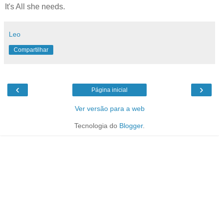
It's All she needs.
Leo
Compartilhar
‹
›
Página inicial
Ver versão para a web
Tecnologia do
Blogger
.