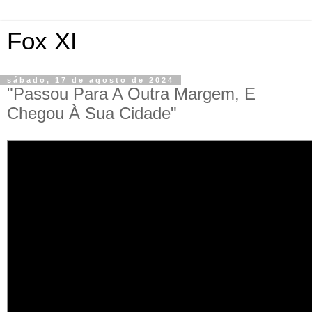
Fox XI
sábado, 17 de agosto de 2024
"Passou Para A Outra Margem, E
Chegou À Sua Cidade"